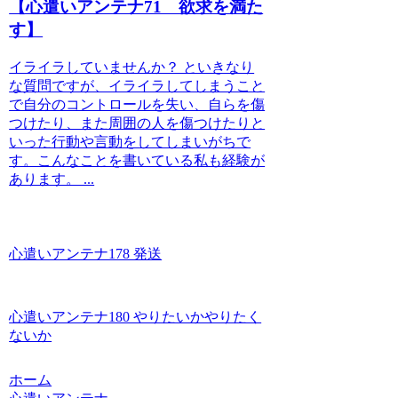
【心遣いアンテナ71 欲求を満た
す】
イライラしていませんか？ といきなり
な質問ですが、イライラしてしまうこと
で自分のコントロールを失い、自らを傷
つけたり、また周囲の人を傷つけたりと
いった行動や言動をしてしまいがちで
す。こんなことを書いている私も経験が
あります。 ...
心遣いアンテナ178 発送
心遣いアンテナ180 やりたいかやりたく
ないか
ホーム