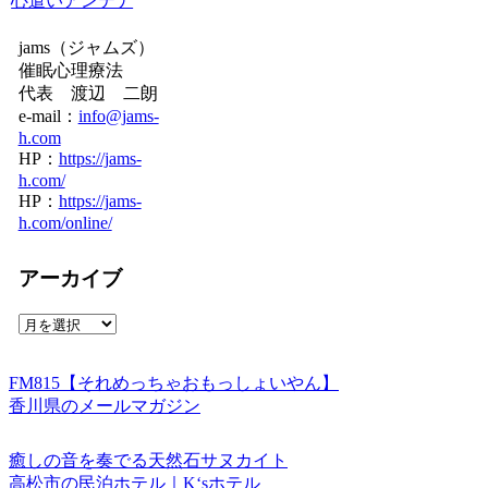
心遣いアンテナ
jams（ジャムズ）
催眠心理療法
代表 渡辺 二朗
e-mail：
info@jams-
h.com
HP：
https://jams-
h.com/
HP：
https://jams-
h.com/online/
アーカイブ
ア
ー
カ
FM815【それめっちゃおもっしょいやん】
イ
香川県のメールマガジン
ブ
癒しの音を奏でる天然石サヌカイト
高松市の民泊ホテル｜K‘sホテル