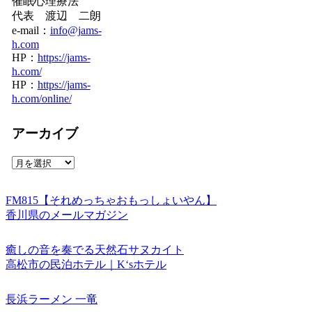
催眠心理療法
代表 渡辺 二朗
e-mail：
info@jams-
h.com
HP：
https://jams-
h.com/
HP：
https://jams-
h.com/online/
アーカイブ
ア
ー
カ
FM815【それめっちゃおもっしょいやん】
イ
香川県のメールマガジン
ブ
癒しの音を奏でる天然石サヌカイト
高松市の民泊ホテル｜K‘sホテル
長浜ラーメン 一竜