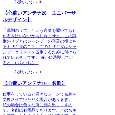
心遣いアンテナ
【心遣いアンテナ28 ユニバーサ
ルデザイン】
「識別のリブ」という言葉を聞いてもわ
かる人はいないかもしれません。この識
別のリブとはシャンプーの容器の横にあ
るギザギザのこと。このギザギザはシャ
ンプーとリンスを区別するために付けら
れているそうです。 確かに洗髪してい
ると、いちいちシ...
心遣いアンテナ
【心遣いアンテナ16 名刺】
仕事をしていると様々なシーンで名刺を
交換させていただく場合があります。
私の場合は色々な所に顔を出しますの
で、名刺は必需品であります。この名刺